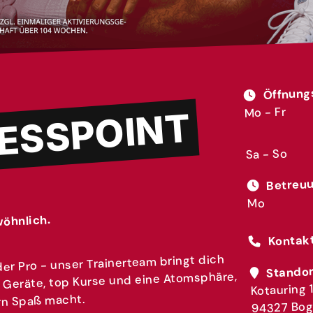
Öffnung
Mo - Fr
NESSPOINT
Sa - So
Betreuu
Mo
wöhnlich.
Kontak
er Pro - unser Trainerteam bringt dich
Standor
 Geräte, top Kurse und eine Atomsphäre,
Kotauring 1
rn Spaß macht.
94327 Bo