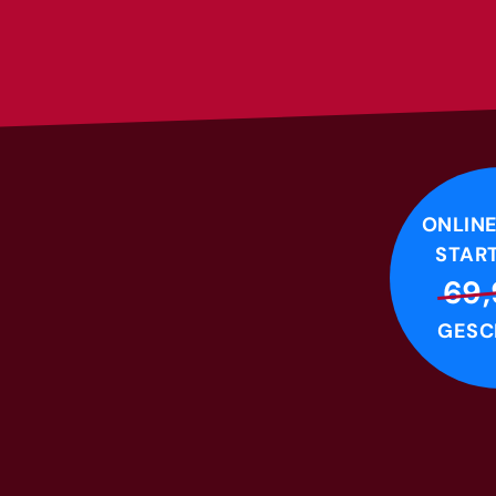
ONLIN
STAR
69
GESC