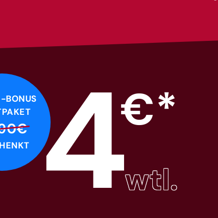
4
€*
E-BONUS
TPAKET
,90€
HENKT
wtl.